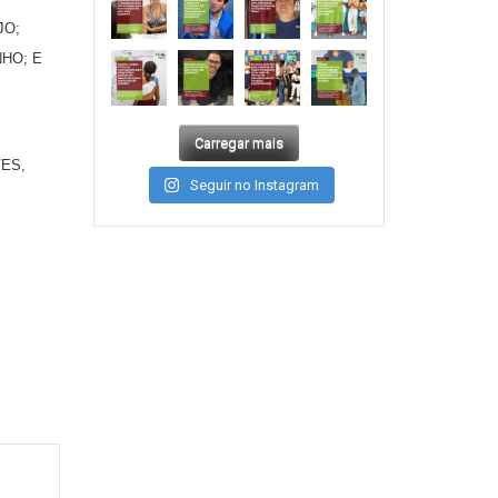
JO;
NHO; E
Carregar mais
VES,
Seguir no Instagram