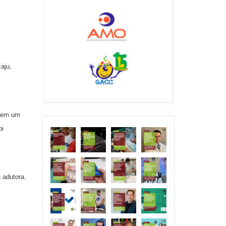
aju,
l em um
oi
 adutora.