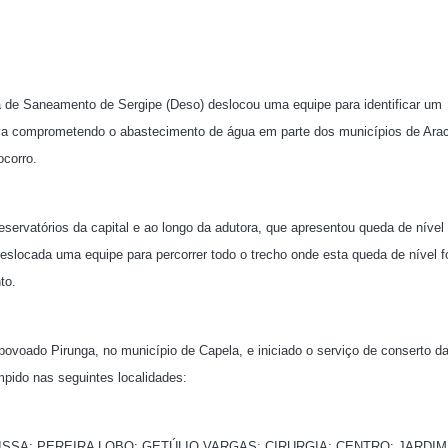
a de Saneamento de Sergipe (Deso) deslocou uma equipe para identificar um
va comprometendo o abastecimento de água em parte dos municípios de Arac
corro.
eservatórios da capital e ao longo da adutora, que apresentou queda de níve
 deslocada uma equipe para percorrer todo o trecho onde esta queda de nível f
to.
povoado Pirunga, no município de Capela, e iniciado o serviço de conserto da
mpido nas seguintes localidades:
UISSA; PEREIRA LOBO; GETÚLIO VARGAS; CIRURGIA; CENTRO; JARDIM