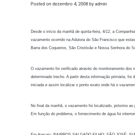
Posted on
dezembro 4, 2008
by
admin
Desde o início da manhã de quinta-feira, 4/12, a Companhi
vazamento ocorrido na Adutora do São Francisco que esta
Barra dos Coqueiros, São Cristóvão e Nossa Senhora do So
O vazamento foi verificado através do monitoramento dos r
determinado trecho. A partir desta informação primária, foi
iniciada e assim localizar o ponto exato onde há o vazamen
No final da manhã, o vazamento foi localizado, próximo ao 
Em função do problema, o fornecimento de água foi interro
Em Aracaju: BAIRROS SALGADO FILHO; SÃO JOSÉ; S