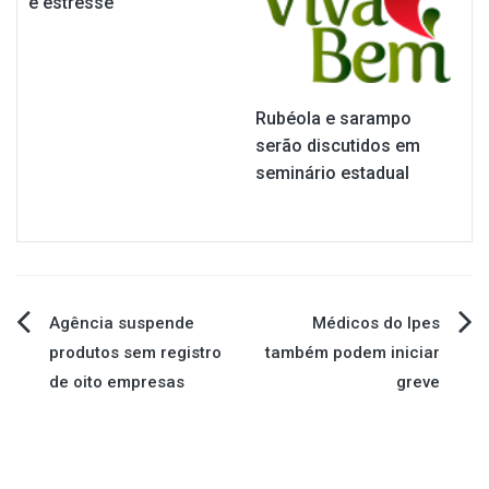
e estresse
Rubéola e sarampo
serão discutidos em
seminário estadual
Navegação
Agência suspende
Médicos do Ipes
produtos sem registro
também podem iniciar
de
de oito empresas
greve
Post