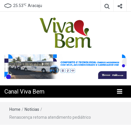
℃
25.53
Aracaju
Seu Canal de Saúde na Internet
Canal Viva
Bem
Canal Viva Bem
Home
/
Notícias
/
Renascença retoma atendimento pediátrico