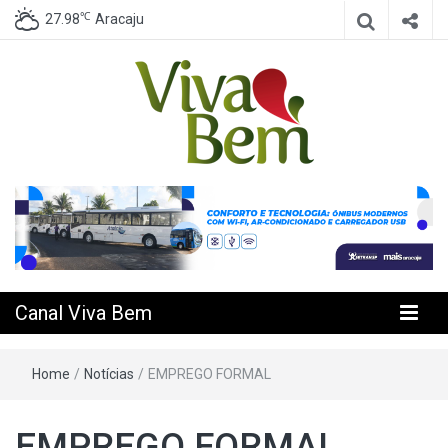
℃
27.98
Aracaju
Seu Canal de Saúde na Internet
Canal Viva
Bem
Canal Viva Bem
Home
/
Notícias
/
EMPREGO FORMAL
EMPREGO FORMAL