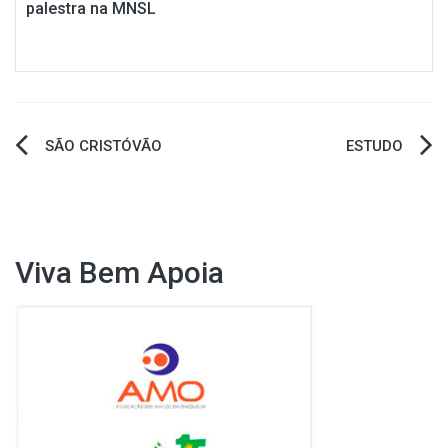
palestra na MNSL
Navegação
SÃO CRISTÓVÃO
ESTUDO
de
Post
Viva Bem Apoia