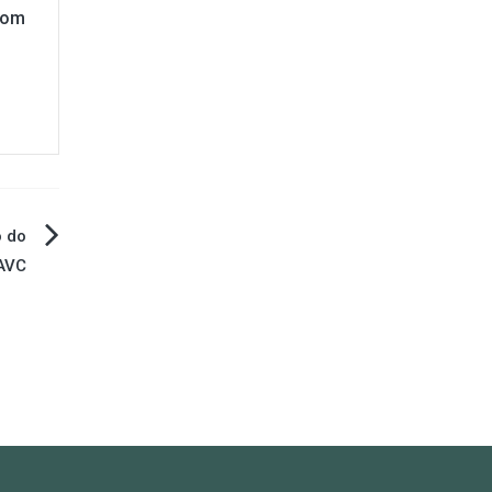
com
 do
AVC