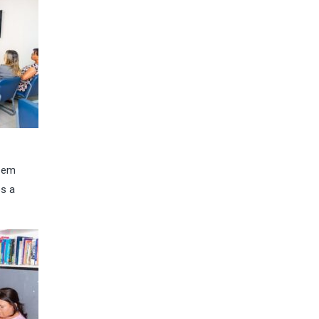
, em
ós a