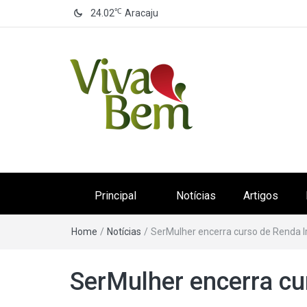
℃
24.02
Aracaju
Canal Viva Bem
Seu Canal de Saúde na Internet
Principal
Notícias
Artigos
Home
/
Notícias
/
SerMulher encerra curso de Renda 
SerMulher encerra cu