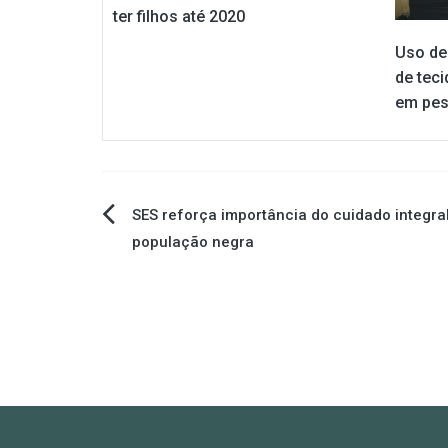
ter filhos até 2020
Uso de
de tec
em pes
Navegação
SES reforça importância do cuidado integra
população negra
de
Post