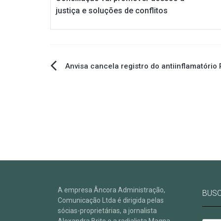
justiça e soluções de conflitos
Navegação
Anvisa cancela registro do antiinflamatório
de
Post
A empresa Âncora Administração,
BUS
Comunicação Ltda é dirigida pelas
sócias-proprietárias, a jornalista