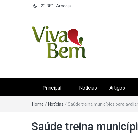
℃
22.38
Aracaju
Canal Viva Bem
Seu Canal de Saúde na Internet
Principal
Notícias
Artigos
Home
/
Notícias
/
Saúde treina municípios para avalia
Saúde treina municípi