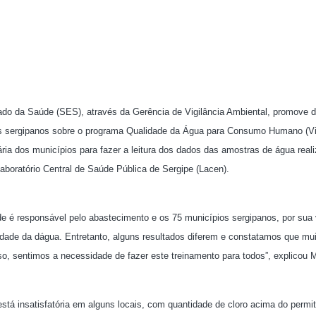
tado da Saúde (SES), através da Gerência de Vigilância Ambiental, promove d
ios sergipanos sobre o programa Qualidade da Água para Consumo Humano (Vi
tária dos municípios para fazer a leitura dos dados das amostras de água real
boratório Central de Saúde Pública de Sergipe (Lacen).
 é responsável pelo abastecimento e os 75 municípios sergipanos, por sua 
idade da dágua. Entretanto, alguns resultados diferem e constatamos que mu
so, sentimos a necessidade de fazer este treinamento para todos”, explicou M
á insatisfatória em alguns locais, com quantidade de cloro acima do permit