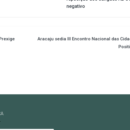
negativo
 Prexige
Aracaju sedia III Encontro Nacional das Cid
Posit
CA