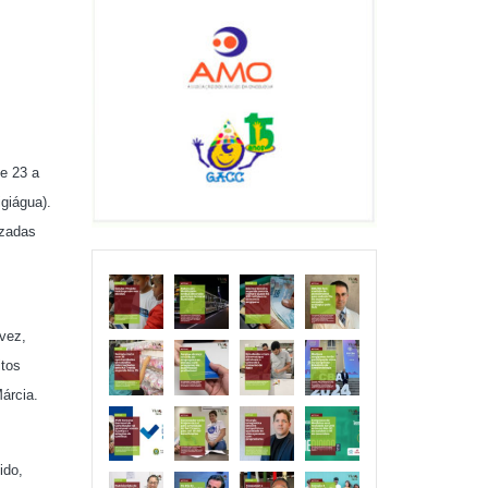
e 23 a
giágua).
izadas
vez,
itos
árcia.
ido,