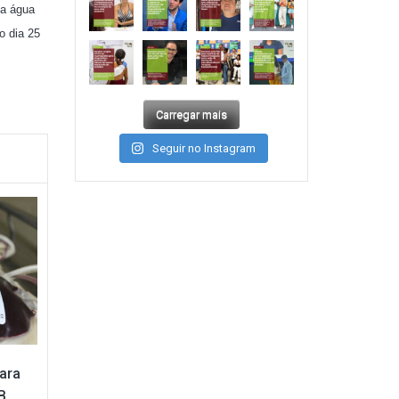
da água
o dia 25
Carregar mais
Seguir no Instagram
ara
B