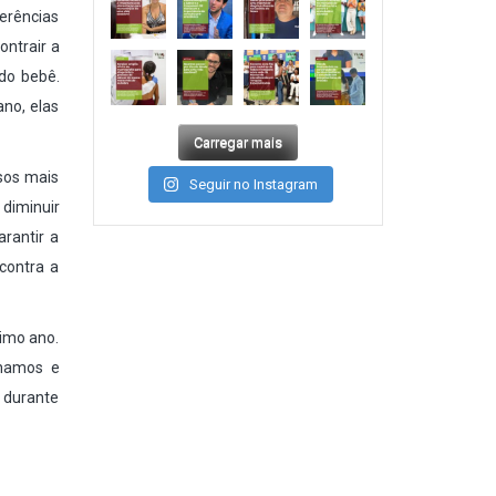
erências
ontrair a
do bebê.
ano, elas
Carregar mais
sos mais
Seguir no Instagram
diminuir
rantir a
contra a
ximo ano.
nhamos e
 durante