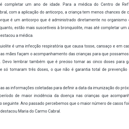
 até completar um ano de idade. Para a médica do Centro de Ref
ral, com a aplicação do anticorpo, a criança tem menos chances de c
porque é um anticorpo que é administrado diretamente no organismo 
uanto, estão mais suscetíveis à bronquiolite, mas até completar um 
 destacou a médica.
iolite é uma infecção respiratória que causa tosse, cansaço e em ca
ue as mães façam o acompanhamento das crianças para que possamos 
o. Devo lembrar também que é preciso tomar as cinco doses para ga
 só tomaram três doses, o que não é garantia total de prevenção 
as as informações coletadas para definir a data da imunização do pró
 período de maior incidência da doença nas crianças que acompa
no seguinte. Ano passado percebemos que o maior número de casos foi
 destacou Maria do Carmo Cabral.