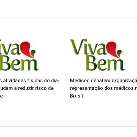
 atividades físicas do dia-
Médicos debatem organizaçã
judam a reduzir risco de
representação dos médicos 
e
Brasil