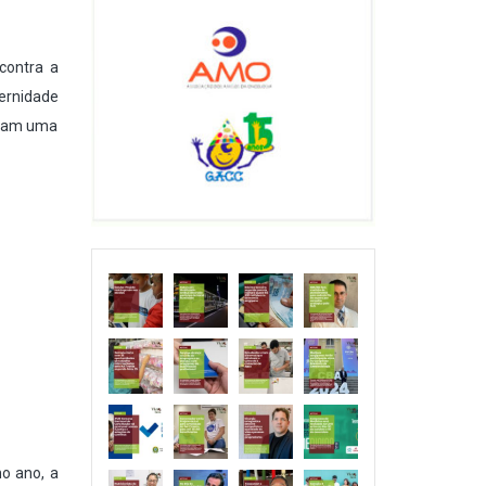
contra a
ernidade
eram uma
mo ano, a