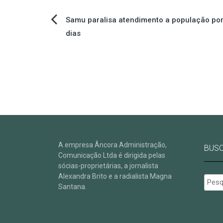
Navegação
Samu paralisa atendimento a população por
dias
de
Post
A empresa Âncora Administração,
BUS
Comunicação Ltda é dirigida pelas
sócias-proprietárias, a jornalista
Alexandra Brito e a radialista Magna
Pesqu
Santana.
por: