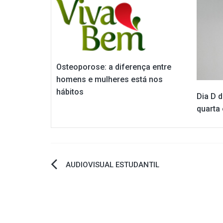
Osteoporose: a diferença entre
homens e mulheres está nos
hábitos
Dia D 
quarta
Navegação
AUDIOVISUAL ESTUDANTIL
de
Post