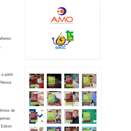
ulheres
,
a partir
u Neusa
rêmios de
apenas
e Edson