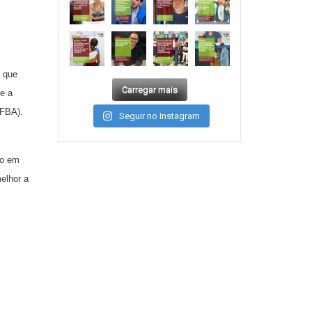
s que
Carregar mais
se a
UFBA).
Seguir no Instagram
ro em
melhor a