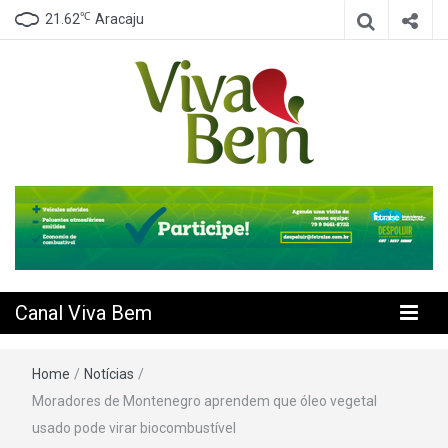
℃
21.62
Aracaju
Seu Canal de Saúde na Internet
Canal Viva
Bem
Canal Viva Bem
Home
/
Notícias
/
Moradores de Montenegro aprendem que óleo vegetal
usado pode virar biocombustível