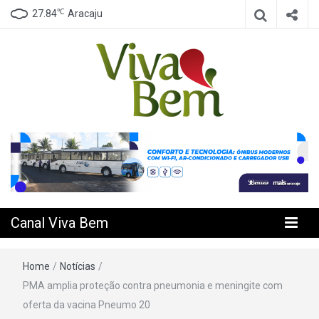
℃
27.84
Aracaju
Seu Canal de Saúde na Internet
Canal Viva
Bem
Canal Viva Bem
Home
/
Notícias
/
PMA amplia proteção contra pneumonia e meningite com
oferta da vacina Pneumo 20