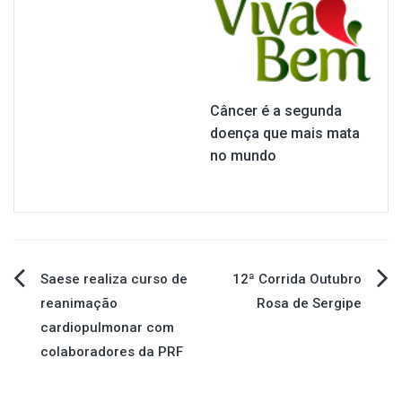
Câncer é a segunda
doença que mais mata
no mundo
Navegação
Saese realiza curso de
12ª Corrida Outubro
reanimação
Rosa de Sergipe
de
cardiopulmonar com
colaboradores da PRF
Post