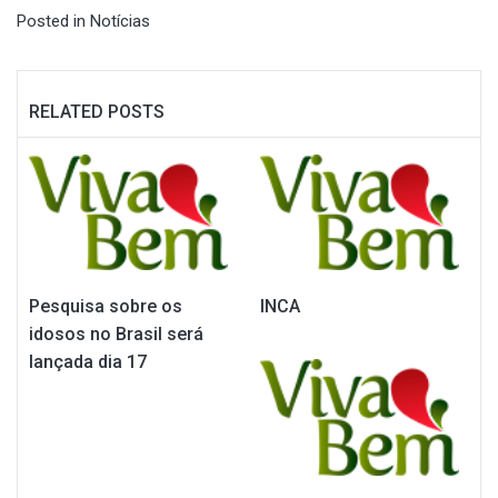
Posted in
Notícias
RELATED POSTS
Pesquisa sobre os
INCA
idosos no Brasil será
lançada dia 17