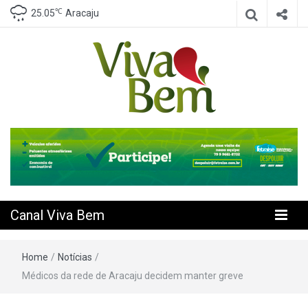
℃
25.05
Aracaju
Seu Canal de Saúde na Internet
Canal Viva
Bem
Canal Viva Bem
Home
/
Notícias
/
Médicos da rede de Aracaju decidem manter greve