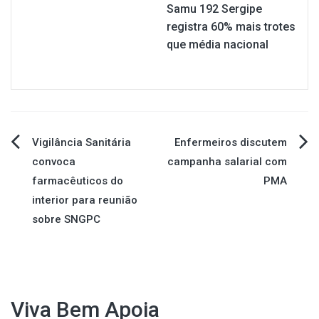
Samu 192 Sergipe
registra 60% mais trotes
que média nacional
Navegação
Vigilância Sanitária
Enfermeiros discutem
convoca
campanha salarial com
de
farmacêuticos do
PMA
interior para reunião
Post
sobre SNGPC
Viva Bem Apoia