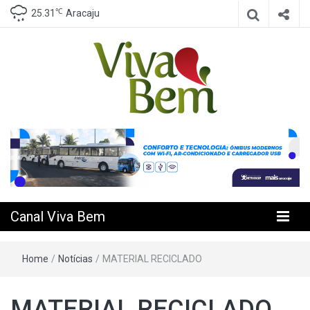
℃
25.31
Aracaju
Seu Canal de Saúde na Internet
Canal Viva
Bem
Canal Viva Bem
Home
/
Notícias
/
MATERIAL RECICLADO
MATERIAL RECICLADO