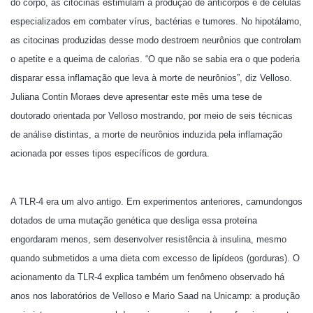
do corpo, as citocinas estimulam a produção de anticorpos e de células
especializados em combater vírus, bactérias e tumores. No hipotálamo,
as citocinas produzidas desse modo destroem neurônios que controlam
o apetite e a queima de calorias. “O que não se sabia era o que poderia
disparar essa inflamação que leva à morte de neurônios”, diz Velloso.
Juliana Contin Moraes deve apresentar este mês uma tese de
doutorado orientada por Velloso mostrando, por meio de seis técnicas
de análise distintas, a morte de neurônios induzida pela inflamação
acionada por esses tipos específicos de gordura.
A TLR-4 era um alvo antigo. Em experimentos anteriores, camundongos
dotados de uma mutação genética que desliga essa proteína
engordaram menos, sem desenvolver resistência à insulina, mesmo
quando submetidos a uma dieta com excesso de lipídeos (gorduras). O
acionamento da TLR-4 explica também um fenômeno observado há
anos nos laboratórios de Velloso e Mario Saad na Unicamp: a produção