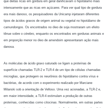
que dietas ricas em gordura em geral danificavam o hipotálamo mais
intensamente que as ricas em açúcares. Para ver qual tipo de gordura
era mais danoso, os pesquisadores da Unicamp injetaram diferentes
tipos de ácidos graxos de origem animal ou vegetal no hipotálamo de
camundongos. Os encontrados no óleo de soja mostraram um efeito
tênue sobre o cérebro, enquanto os encontrados em gorduras animais e
em proporção menor no óleo de amendoim apresentaram ação mais
danosa.
As moléculas de ácido graxo saturado se ligam a proteínas de
superfície chamadas TLR-2 e TLR-4 de um tipo de células chamadas
microglias, que protegem os neurônios do hipotálamo contra vírus e
bactérias, de acordo com o experimento realizado por Marciane
Milanski sob a orientação de Velloso. Uma vez acionadas, a TLR-2 e,
em maior intensidade, a TLR-4 estimulam a produção de outras
proteínas, conhecidas como citocinas. Normalmente, em outras partes