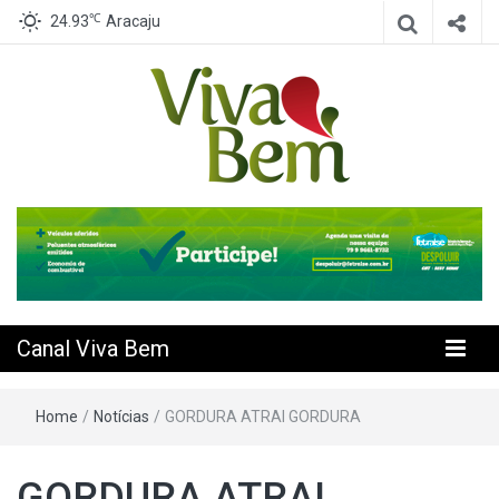
℃
24.93
Aracaju
Seu Canal de Saúde na Internet
Canal Viva
Bem
Canal Viva Bem
Home
/
Notícias
/
GORDURA ATRAI GORDURA
GORDURA ATRAI