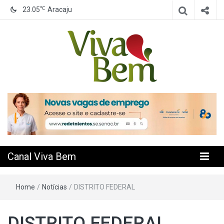
℃
23.05
Aracaju
Seu Canal de Saúde na Internet
Canal Viva
Bem
Canal Viva Bem
Home
/
Notícias
/
DISTRITO FEDERAL
DISTRITO FEDERAL