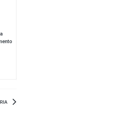
ta
imento
RIA