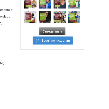
hamento e
cordado
m,
Carregar mais
Seguir no Instagram
to,