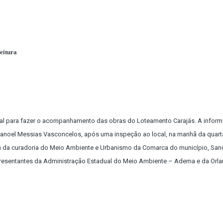
eitura
scal para fazer o acompanhamento das obras do Loteamento Carajás. A infor
Manoel Messias Vasconcelos, após uma inspeção ao local, na manhã da quarta
iça da curadoria do Meio Ambiente e Urbanismo da Comarca do município, San
presentantes da Administração Estadual do Meio Ambiente – Adema e da Orla