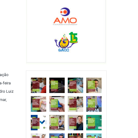
mação
-feira
dro Luiz
mar,