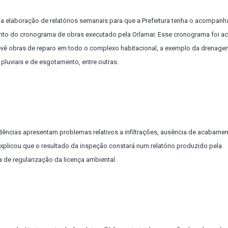
ela elaboração de relatórios semanais para que a Prefeitura tenha o acompan
nto do cronograma de obras executado pela Orlamar. Esse cronograma foi a
revê obras de reparo em todo o complexo habitacional, a exemplo da drenage
pluviais e de esgotamento, entre outras.
dências apresentam problemas relativos a infiltrações, ausência de acabamen
 explicou que o resultado da inspeção constará num relatório produzido pela
 de regularização da licença ambiental.