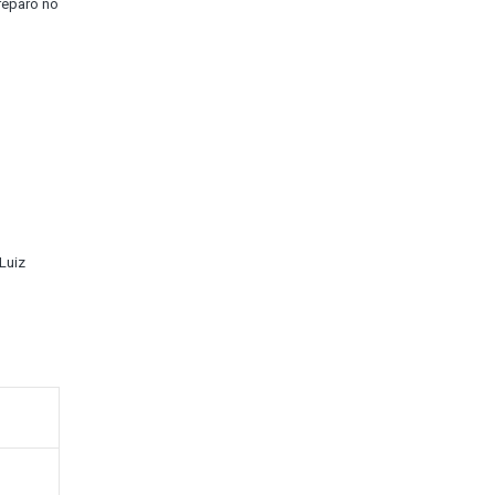
reparo no
Luiz