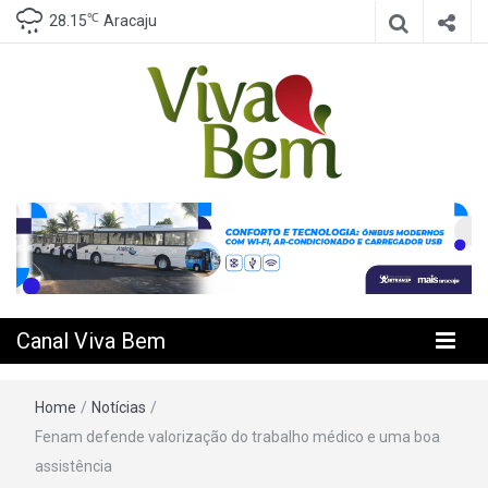
℃
28.15
Aracaju
Seu Canal de Saúde na Internet
Canal Viva
Bem
Canal Viva Bem
Home
/
Notícias
/
Fenam defende valorização do trabalho médico e uma boa
assistência