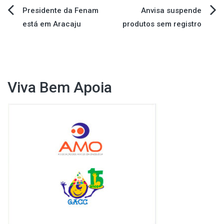
Navegação
Presidente da Fenam
Anvisa suspende
está em Aracaju
produtos sem registro
de
Post
Viva Bem Apoia