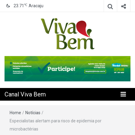
℃
23.71
Aracaju
Seu Canal de Saúde na Internet
Canal Viva
Bem
Canal Viva Bem
Home
/
Notícias
/
Especialistas alertam para risco de epidemia por
microbactérias