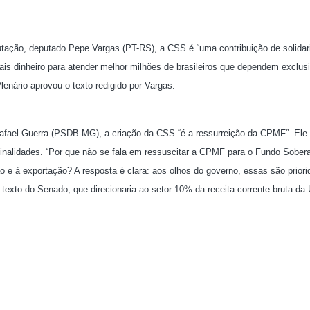
butação, deputado Pepe Vargas (PT-RS), a CSS é “uma contribuição de solida
ais dinheiro para atender melhor milhões de brasileiros que dependem exclu
enário aprovou o texto redigido por Vargas.
Rafael Guerra (PSDB-MG), a criação da CSS “é a ressurreição da CPMF”. Ele
s finalidades. “Por que não se fala em ressuscitar a CPMF para o Fundo Sober
ção e à exportação? A resposta é clara: aos olhos do governo, essas são priori
texto do Senado, que direcionaria ao setor 10% da receita corrente bruta da