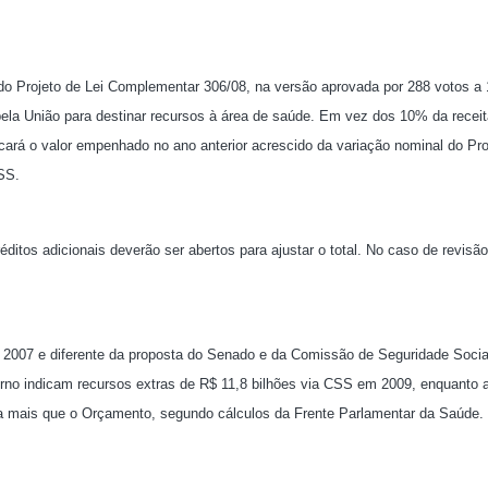
 do Projeto de Lei Complementar 306/08, na versão aprovada por 288 votos a 
ela União para destinar recursos à área de saúde. Em vez dos 10% da receit
licará o valor empenhado no ano anterior acrescido da variação nominal do Pr
CSS.
éditos adicionais deverão ser abertos para ajustar o total. No caso de revisã
2007 e diferente da proposta do Senado e da Comissão de Seguridade Socia
erno indicam recursos extras de R$ 11,8 bilhões via CSS em 2009, enquanto 
a mais que o Orçamento, segundo cálculos da Frente Parlamentar da Saúde.