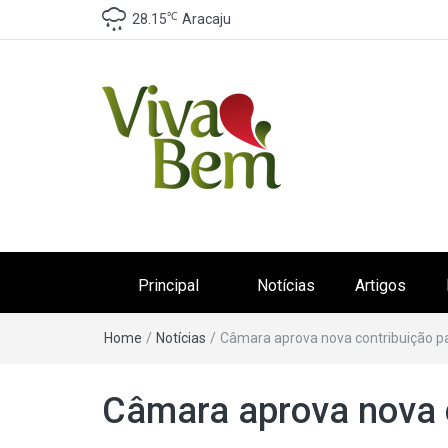
℃
28.15
Aracaju
Canal Viva Bem
Seu Canal de Saúde na Internet
Principal
Notícias
Artigos
Home
/
Notícias
/
Câmara aprova nova contribuição pa
Câmara aprova nova c