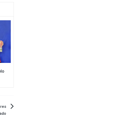
elo
ores
ado