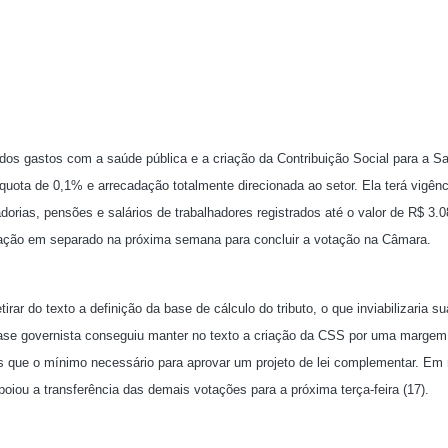
 dos gastos com a saúde pública e a criação da Contribuição Social para a S
uota de 0,1% e arrecadação totalmente direcionada ao setor. Ela terá vigênc
tadorias, pensões e salários de trabalhadores registrados até o valor de R$ 3.
tação em separado na próxima semana para concluir a votação na Câmara.
ar do texto a definição da base de cálculo do tributo, o que inviabilizaria su
base governista conseguiu manter no texto a criação da CSS por uma margem
s que o mínimo necessário para aprovar um projeto de lei complementar. Em
poiou a transferência das demais votações para a próxima terça-feira (17).