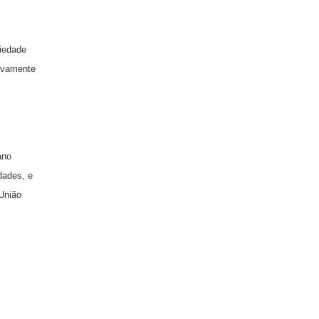
riedade
sivamente
ano
dades, e
 União