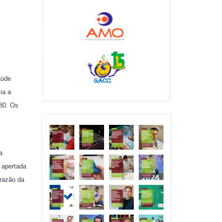
aúde
ia a
080. Os
a
 apertada
 razão da