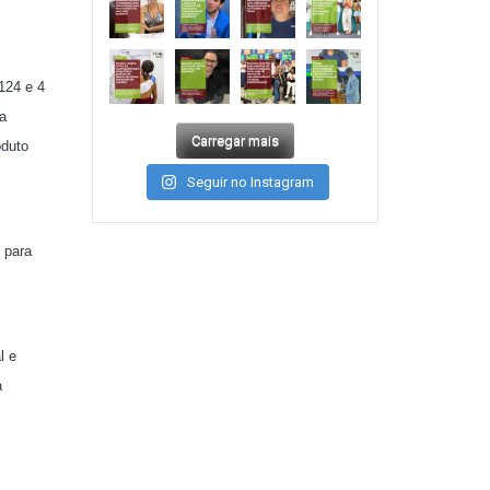
124 e 4
a
Carregar mais
oduto
Seguir no Instagram
o para
l e
a