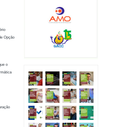
ério
 de Opção
que o
rmática
uração