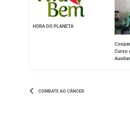
HORA DO PLANETA
Coopan
Curso 
Auxili
Navegação
COMBATE AO CÂNCER
de
Post