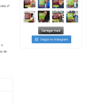
reto nº
Carregar mais
Seguir no Instagram
 o
is do