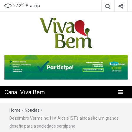
℃
27.2
Aracaju
Seu Canal de Saúde na Internet
Canal Viva
Bem
Canal Viva Bem
Home
/
Notícias
/
Dezembro Vermelho: HIV, Aids e IST’s ainda são um grande
desafio para a sociedade sergipana