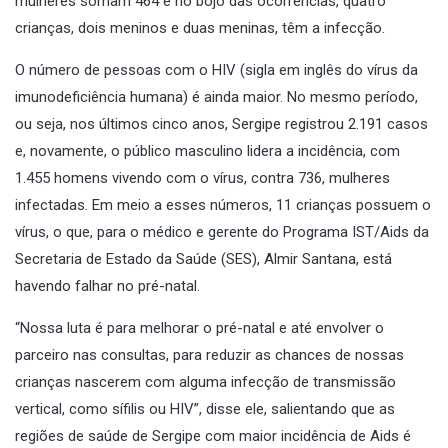
mulheres somam 464 e no bojo das ocorrências, quatro
crianças, dois meninos e duas meninas, têm a infecção.
O número de pessoas com o HIV (sigla em inglês do vírus da
imunodeficiência humana) é ainda maior. No mesmo período,
ou seja, nos últimos cinco anos, Sergipe registrou 2.191 casos
e, novamente, o público masculino lidera a incidência, com
1.455 homens vivendo com o vírus, contra 736, mulheres
infectadas. Em meio a esses números, 11 crianças possuem o
vírus, o que, para o médico e gerente do Programa IST/Aids da
Secretaria de Estado da Saúde (SES), Almir Santana, está
havendo falhar no pré-natal.
“Nossa luta é para melhorar o pré-natal e até envolver o
parceiro nas consultas, para reduzir as chances de nossas
crianças nascerem com alguma infecção de transmissão
vertical, como sífilis ou HIV”, disse ele, salientando que as
regiões de saúde de Sergipe com maior incidência de Aids é