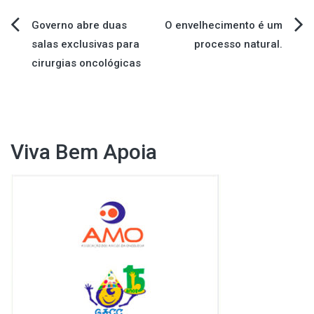
Navegação
Governo abre duas
O envelhecimento é um
salas exclusivas para
processo natural.
de
cirurgias oncológicas
Post
Viva Bem Apoia