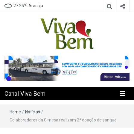
℃
27.25
Aracaju
Seu Canal de Saúde na Internet
Canal Viva
Bem
Canal Viva Bem
Home
/
Notícias
/
Colaboradores da Cimesa realizam 2ª doação de sangue