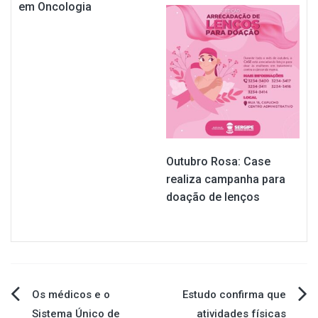
em Oncologia
Outubro Rosa: Case
realiza campanha para
doação de lenços
Navegação
Os médicos e o
Estudo confirma que
Sistema Único de
atividades físicas