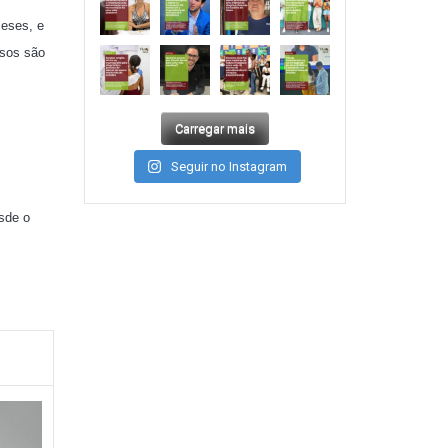
meses, e
rsos são
Carregar mais
Seguir no Instagram
sde o