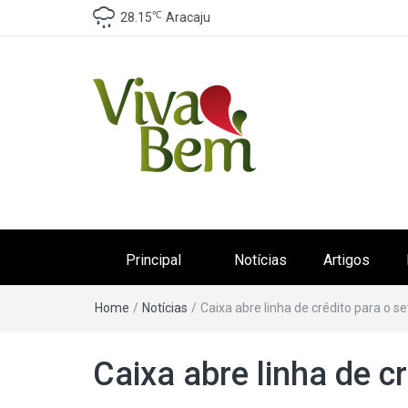
℃
28.15
Aracaju
Canal Viva Bem
Seu Canal de Saúde na Internet
Principal
Notícias
Artigos
Home
/
Notícias
/
Caixa abre linha de crédito para o s
Caixa abre linha de c