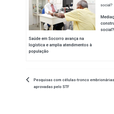
Mediaç
constr
social?
Saúde em Socorro avança na
logística e amplia atendimentos à
população
Navegação
Pesquisas com células-tronco embrionária
aprovadas pelo STF
de
Post