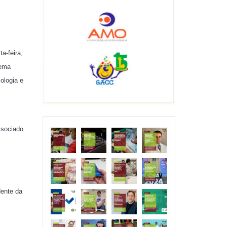
a-feira,
tema
ologia e
ssociado
dente da