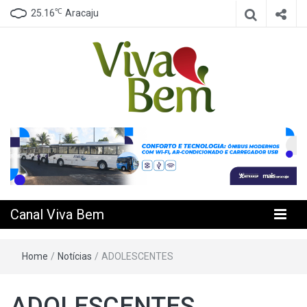
℃
25.16
Aracaju
Seu Canal de Saúde na Internet
Canal Viva
Bem
Canal Viva Bem
Home
/
Notícias
/
ADOLESCENTES
ADOLESCENTES