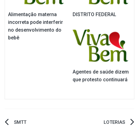
Alimentação materna
DISTRITO FEDERAL
incorreta pode interferir
no desenvolvimento do
bebê
Agentes de saúde dizem
que protesto continuará
Navegação
SMTT
LOTERIAS
de