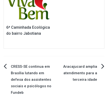
6ª Caminhada Ecológica
do bairro Jabotiana
Navegação
CRESS-SE continua em
Aracajucard amplia
Brasília lutando em
atendimento para a
de
defesa dos assistentes
terceira idade
sociais e psicólogos no
Post
Fundeb