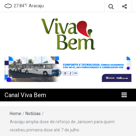
℃
27.84
Aracaju
Seu Canal de Saúde na Internet
Canal Viva
Bem
Canal Viva Bem
Home
/
Notícias
/
Aracaju amplia dose de reforço de Janssen para quem
recebeu primeira dose até 7 de julho