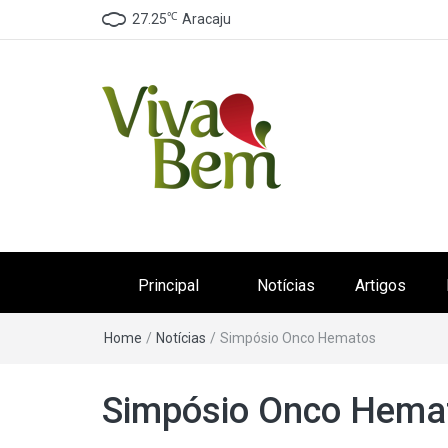
℃
27.25
Aracaju
Canal Viva Bem
Seu Canal de Saúde na Internet
Principal
Notícias
Artigos
Home
/
Notícias
/
Simpósio Onco Hematos
Simpósio Onco Hema