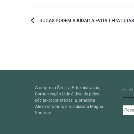
Navegação
RUGAS PODEM AJUDAR A EVITAR FRATURAS
de
Post
A empresa Âncora Administração,
BUS
Comunicação Ltda é dirigida pelas
sócias-proprietárias, a jornalista
Alexandra Brito e a radialista Magna
Pesqu
Santana.
por: