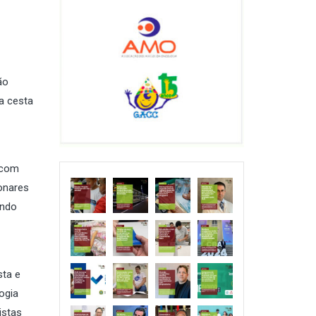
ão
a cesta
 com
onares
endo
sta e
ogia
istas