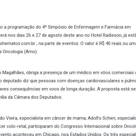
ndo a programação do 4º Simpósio de Enfermagem e Farmácia em
erá nos dias 26 e 27 de agosto deste ano no Hotel Radisson, já est
ohematos.com.br , na parte de eventos. O valor é R$ 40 reais ou um
a Oncologia (Amo).
aulo Magalhães, obriga a presença de um médico em vôos comerciais
a, o deputado diz que pessoas com doenças cardiovasculares e pulm
raves consequências em voos de longa duração. A proposta está s
mília da Câmara dos Deputados.
do Vieira, especialista em câncer de mama; Adolfo Scherr, especiali
cer colo-retal, participaram do Congresso Internacional sobre Oncol
evento aconteceu em Chicago, nos Estados Unidos. Os três especial