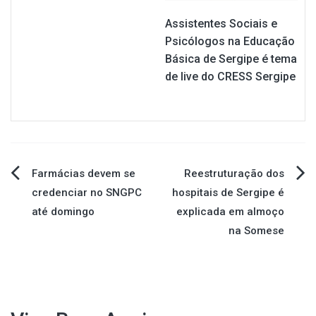
Assistentes Sociais e
Psicólogos na Educação
Básica de Sergipe é tema
de live do CRESS Sergipe
Navegação
Farmácias devem se
Reestruturação dos
credenciar no SNGPC
hospitais de Sergipe é
de
até domingo
explicada em almoço
na Somese
Post