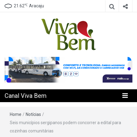
℃
21.62
Aracaju
Seu Canal de Saúde na Internet
Canal Viva
Bem
Canal Viva Bem
Home
/
Notícias
/
Seis municípios sergipanos podem concorrer a edital para
cozinhas comunitárias