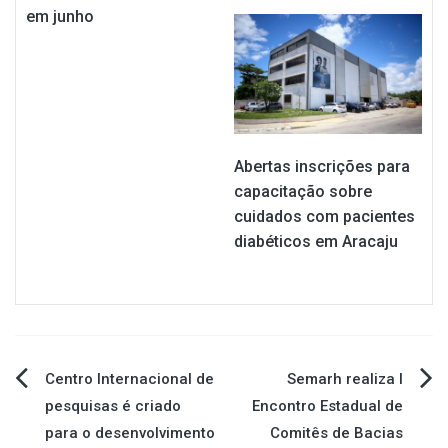
em junho
Abertas inscrições para
capacitação sobre
cuidados com pacientes
diabéticos em Aracaju
Navegação
Centro Internacional de
Semarh realiza I
pesquisas é criado
Encontro Estadual de
de
para o desenvolvimento
Comitês de Bacias