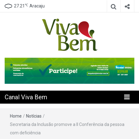
℃
27.21
Aracaju
Seu Canal de Saúde na Internet
Canal Viva
Bem
Canal Viva Bem
Home
/
Notícias
/
Secretaria da Inclusão promove a II Conferência da pessoa
com deficiência