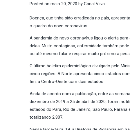
Posted on
maio 20, 2020
by
Canal Viiva
Doença, que tinha sido erradicada no país, apresen
o quadro do novo coronavírus.
A pandemia do novo coronavírus ligou o alerta par
delas. Muito contagiosa, enfermidade também pode ser
ou até mesmo falar e respirar muito próximo a pess
O último boletim epidemiológico divulgado pelo Min
cinco regiões. A Norte apresenta cinco estados com 
fim, a Centro-Oeste com dois estados.
Ainda de acordo com a publicação, entre as semana
dezembro de 2019 a 25 de abril de 2020, foram not
estados do Pará, Rio de Janeiro, São Paulo, Paraná
totalizando 2.807.
Nessa terça-feira, 19, a Diretoria de Vigilância em