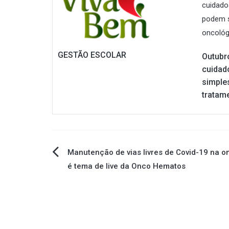
GESTÃO ESCOLAR
Outubr
cuidad
simple
tratam
Navegação
Manutenção de vias livres de Covid-19 na o
é tema de live da Onco Hematos
de
Post