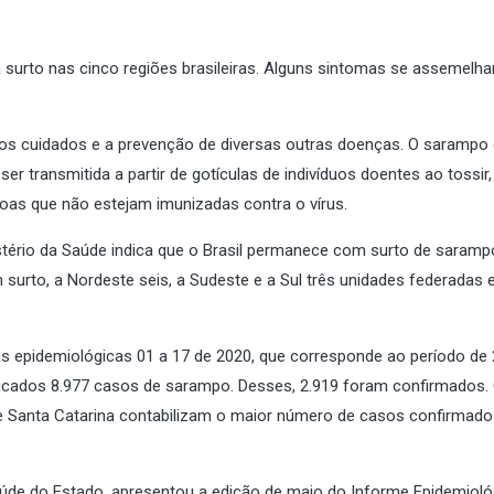
ta surto nas cinco regiões brasileiras. Alguns sintomas se assemel
a os cuidados e a prevenção de diversas outras doenças. O sarampo
 transmitida a partir de gotículas de indivíduos doentes ao tossir, 
oas que não estejam imunizadas contra o vírus.
istério da Saúde indica que o Brasil permanece com surto de saramp
surto, a Nordeste seis, a Sudeste e a Sul três unidades federadas e
s epidemiológicas 01 a 17 de 2020, que corresponde ao período de 
ificados 8.977 casos de sarampo. Desses, 2.919 foram confirmados.
 e Santa Catarina contabilizam o maior número de casos confirmado
 Saúde do Estado, apresentou a edição de maio do Informe Epidemiol