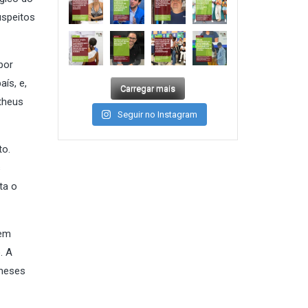
uspeitos
por
ís, e,
Carregar mais
theus
Seguir no Instagram
to.
s
ta o
tem
. A
 meses