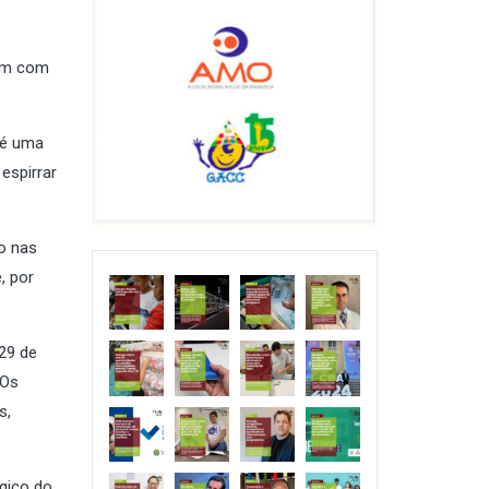
ham com
 é uma
espirrar
o nas
, por
29 de
 Os
s,
ógico do