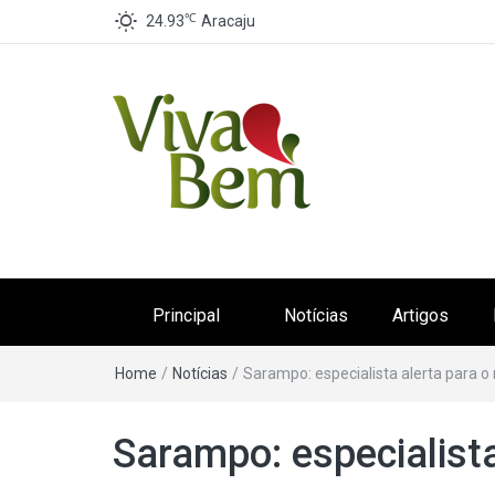
℃
24.93
Aracaju
Canal Viva Bem
Seu Canal de Saúde na Internet
Principal
Notícias
Artigos
Home
/
Notícias
/
Sarampo: especialista alerta para o
Sarampo: especialista