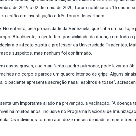
mbro de 2019 a 02 de maio de 2020, foram notificados 15 casos s
tro estão em investigação e três foram descartados.
. No entanto, pela proximidade da Venezuela, que tinha um surto, e 
rampo. Atualmente, a gente tem possibilidade da doença em todo o pa
clara o infectologista e professor da Universidade Tiradentes, Ma
 casos suspeitos, mas nenhum foi confirmado.
 em casos graves, que manifesta quadro pulmonar, pode levar ao óbi
melhas no corpo e parece um quadro intenso de gripe. Alguns sinai
, o paciente apresenta secreção nasal, espirros e tosse”, acrescen
esenta um importante aliado na prevenção, a vacinação. “A doença 
ponível há muitos anos, inclusive no Programa Nacional de Imunização
béola. Os indivíduos tomam aos doze meses de idade e repete três