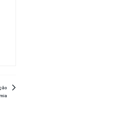
ção
mia