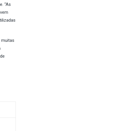
e. “As
devem
ilizadas
 muitas
m
ade