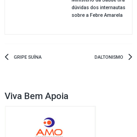
dúvidas dos internautas
sobre a Febre Amarela
Navegação
GRIPE SUÍNA
DALTONISMO
de
Post
Viva Bem Apoia