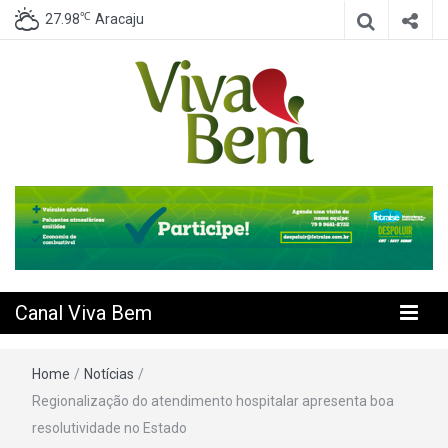
℃
27.98
Aracaju
Seu Canal de Saúde na Internet
Canal Viva
Bem
Canal Viva Bem
Home
/
Notícias
/
Regionalização do atendimento hospitalar apresenta boa
resolutividade no Estado