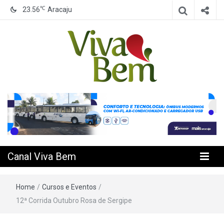
℃
23.56
Aracaju
Seu Canal de Saúde na Internet
Canal Viva
Bem
Canal Viva Bem
Home
/
Cursos e Eventos
/
12ª Corrida Outubro Rosa de Sergipe