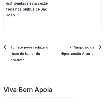
distribuídas nesta sexta-
feira nos ônibus de São
João
Navegação
Tomate pode reduzir o
7º Simpósio de
risco de tumor de
Hipertensão Arterial
de
próstata
Post
Viva Bem Apoia