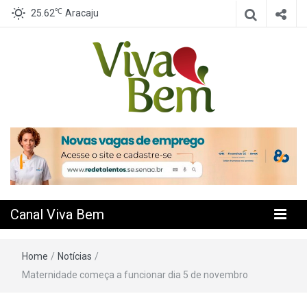
℃
25.62
Aracaju
Seu Canal de Saúde na Internet
Canal Viva
Bem
Canal Viva Bem
Home
/
Notícias
/
Maternidade começa a funcionar dia 5 de novembro