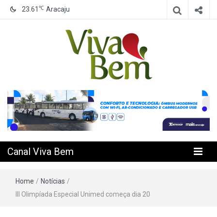
℃
23.61
Aracaju
Seu Canal de Saúde na Internet
Canal Viva
Bem
Canal Viva Bem
Home
/
Notícias
/
III Olimpíada Especial Unimed começa dia 20