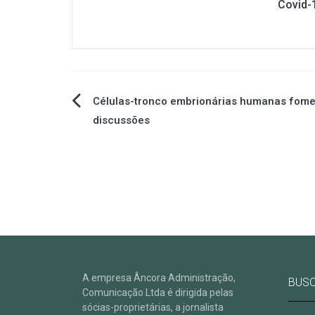
Covid-
Navegação
Células-tronco embrionárias humanas fom
discussões
de
Post
A empresa Âncora Administração,
BUS
Comunicação Ltda é dirigida pelas
sócias-proprietárias, a jornalista