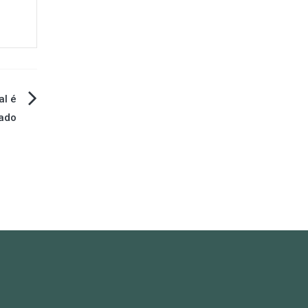
al é
ado