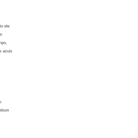
to ele
am
mpo,
s azuis
o
elson