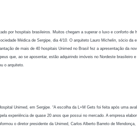
do por hospitais brasileiros. Muitos chegam a superar o luxo e conforto de h
Sociedade Médica de Sergipe, dia 4/10. O arquiteto Lauro Michelin, sócio da
lantação de mais de 40 hospitais Unimed no Brasil fez a apresentação da no
peus que, ao se aposentar, estão adquirindo imóveis no Nordeste brasileiro e
u o arquiteto.
 Hospital Unimed, em Sergipe. “A escolha da L+M Gets foi feita após uma ava
 pela experiência de quase 20 anos que possui no mercado. A empresa elabor
formou o diretor presidente da Unimed, Carlos Alberto Barreto de Mendonça, 