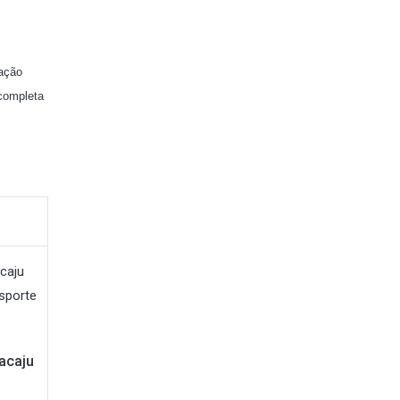
ação
 completa
acaju