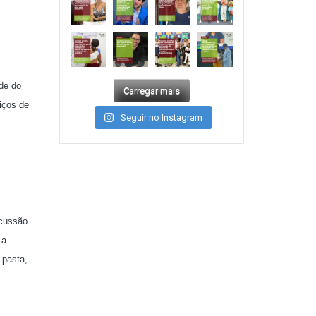
de do
Carregar mais
iços de
Seguir no Instagram
scussão
 a
 pasta,