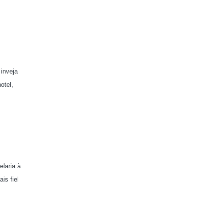
inveja
otel,
laria à
is fiel