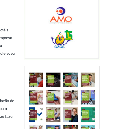
otéis
 empresa
va
 ofereceu
liação de
ou a
ao fazer