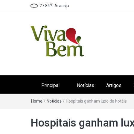
℃
27.84
Aracaju
Canal Viva Bem
Seu Canal de Saúde na Internet
Principal
Notícias
Artigos
Home
/
Notícias
/
Hospitais ganham luxo de hotéis
Hospitais ganham lux