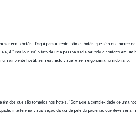
 ser como hotéis. Daqui para a frente, são os hotéis que têm que morrer de 
 ele, é “uma loucura” o fato de uma pessoa sadia ter todo o conforto em um h
 num ambiente hostil, sem estímulo visual e sem ergonomia no mobiliário.
ão além dos que são tomados nos hotéis. “Soma-se a complexidade de uma hote
ada, interfere na visualização da cor da pele do paciente, que deve ser a ma