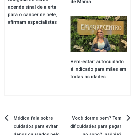
de Mama
acende sinal de alerta
para o câncer de pele,
afirmam especialistas
Bem-estar: autocuidado
é indicado para mães em
todas as idades
Navegação
Médica fala sobre
Você dorme bem? Tem
cuidados para evitar
dificuldades para pegar
de
danos causados pelo
no sono? Insônia?