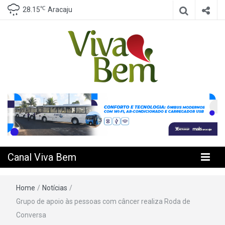
℃
28.15
Aracaju
Seu Canal de Saúde na Internet
Canal Viva
Bem
Canal Viva Bem
Home
/
Notícias
/
Grupo de apoio às pessoas com câncer realiza Roda de
Conversa