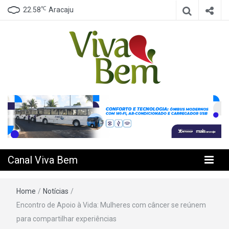
℃
22.58
Aracaju
Seu Canal de Saúde na Internet
Canal Viva
Bem
Canal Viva Bem
Home
/
Notícias
/
Encontro de Apoio à Vida: Mulheres com câncer se reúnem
para compartilhar experiências