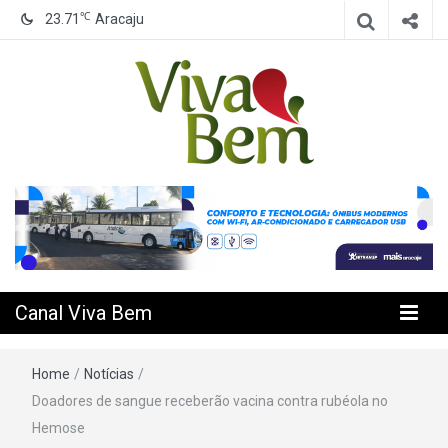
℃
23.71
Aracaju
Seu Canal de Saúde na Internet
Canal Viva
Bem
Canal Viva Bem
Home
/
Notícias
/
Doadores de sangue receberão vacina contra rubéola no
Hemose