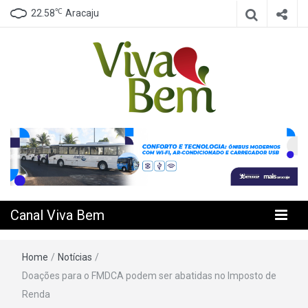
℃
22.58
Aracaju
Seu Canal de Saúde na Internet
Canal Viva
Bem
Canal Viva Bem
Home
/
Notícias
/
Doações para o FMDCA podem ser abatidas no Imposto de
Renda