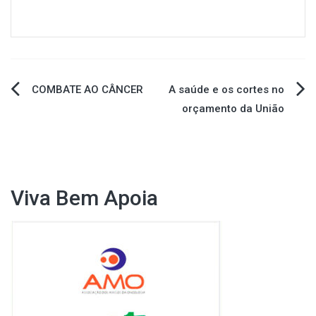
Navegação
COMBATE AO CÂNCER
A saúde e os cortes no
orçamento da União
de
Post
Viva Bem Apoia