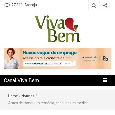
℃
27.84
Aracaju
Seu Canal de Saúde na Internet
Canal Viva
Bem
Canal Viva Bem
Home
/
Notícias
/
Antes de tomar um remédio, consulte um médico