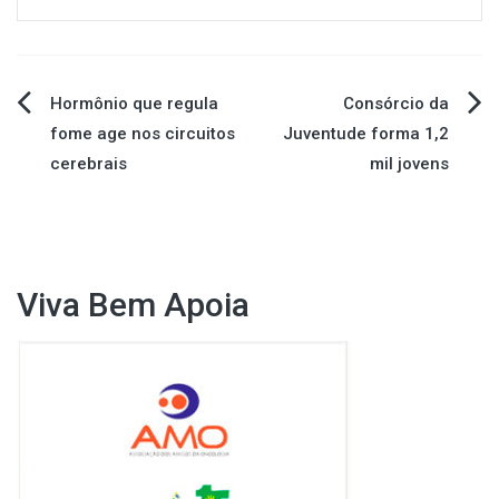
Navegação
Hormônio que regula
Consórcio da
fome age nos circuitos
Juventude forma 1,2
de
cerebrais
mil jovens
Post
Viva Bem Apoia