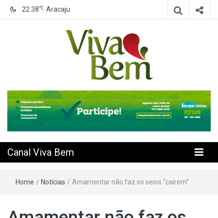
℃
22.38
Aracaju
Seu Canal de Saúde na Internet
Canal Viva
Bem
Canal Viva Bem
Home
/
Notícias
/
Amamentar não faz os seios “caírem”
Amamentar não faz os