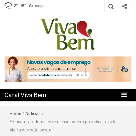
℃
22.98
Aracaju
Seu Canal de Saúde na Internet
Canal Viva
Bem
Canal Viva Bem
Home
/
Notícias
/
Skincare: produtos em excesso podem prejudicar a pele,
alerta dermatologista