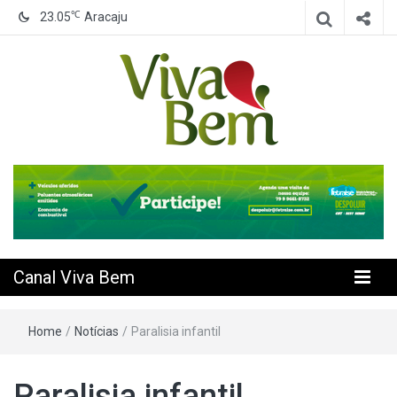
℃
23.05
Aracaju
Seu Canal de Saúde na Internet
Canal Viva
Bem
Canal Viva Bem
Home
/
Notícias
/
Paralisia infantil
Paralisia infantil