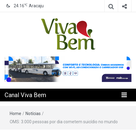
℃
24.16
Aracaju
Seu Canal de Saúde na Internet
Canal Viva
Bem
Canal Viva Bem
Home
/
Notícias
/
OMS: 3.000 pessoas por dia cometem suicídio no mundo