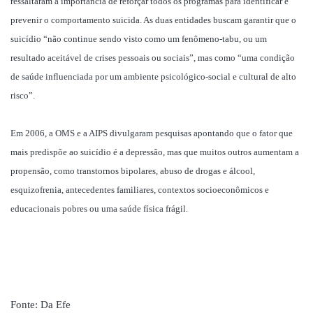
ressaltaram a importância de reforçar todos os programas para identificar e
prevenir o comportamento suicida. As duas entidades buscam garantir que o
suicídio “não continue sendo visto como um fenômeno-tabu, ou um
resultado aceitável de crises pessoais ou sociais”, mas como “uma condição
de saúde influenciada por um ambiente psicológico-social e cultural de alto
risco”.
Em 2006, a OMS e a AIPS divulgaram pesquisas apontando que o fator que
mais predispõe ao suicídio é a depressão, mas que muitos outros aumentam a
propensão, como transtornos bipolares, abuso de drogas e álcool,
esquizofrenia, antecedentes familiares, contextos socioeconômicos e
educacionais pobres ou uma saúde física frágil.
Fonte:
Da Efe