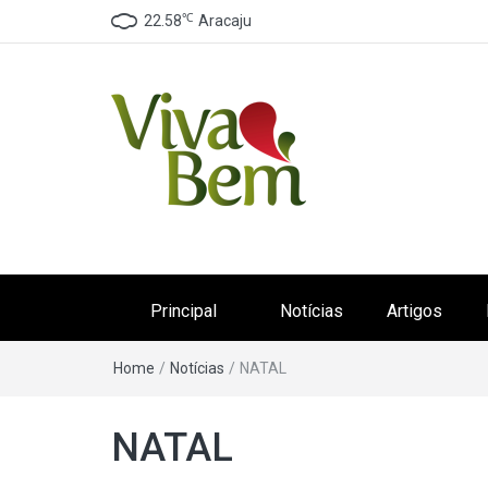
℃
22.58
Aracaju
Canal Viva Bem
Seu Canal de Saúde na Internet
Principal
Notícias
Artigos
Home
/
Notícias
/
NATAL
NATAL