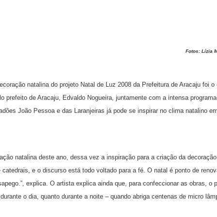
Fotos: Lízia 
coração natalina do projeto Natal de Luz 2008 da Prefeitura de Aracaju foi o 
elo prefeito de Aracaju, Edvaldo Nogueira, juntamente com a intensa program
lçadões João Pessoa e das Laranjeiras já pode se inspirar no clima natalino 
ção natalina deste ano, dessa vez a inspiração para a criação da decoração f
e catedrais, e o discurso está todo voltado para a fé. O natal é ponto de reno
ego.”, explica. O artista explica ainda que, para confeccionar as obras, o p
nto durante o dia, quanto durante a noite – quando abriga centenas de micro lâ