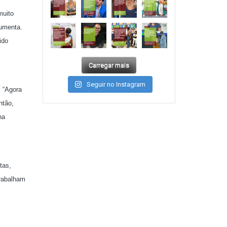
muito
aumenta.
ido
Carregar mais
Seguir no Instagram
. “Agora
ntão,
na
tas,
trabalham