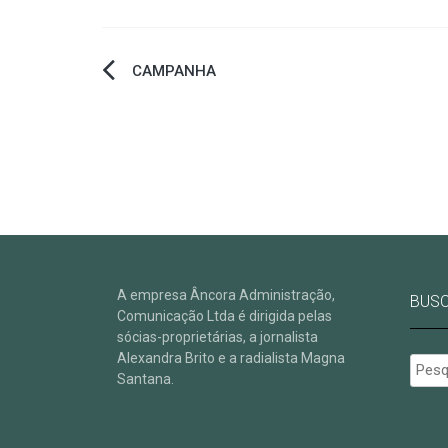
Navegação
CAMPANHA
de
Post
A empresa Âncora Administração,
BUS
Comunicação Ltda é dirigida pelas
sócias-proprietárias, a jornalista
Alexandra Brito e a radialista Magna
Pesqu
Santana.
por: