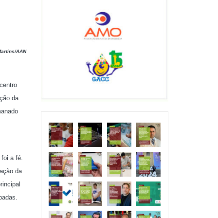
Martins/AAN
centro
ação da
emanado
oi a fé.
vação da
rincipal
mpadas.