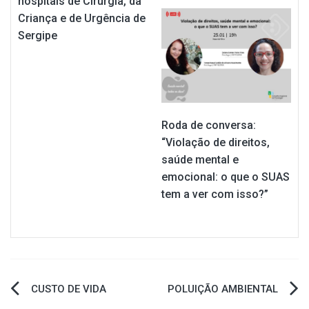
hospitais de Cirurgia, da
Criança e de Urgência de
Sergipe
Roda de conversa:
“Violação de direitos,
saúde mental e
emocional: o que o SUAS
tem a ver com isso?”
Navegação
CUSTO DE VIDA
POLUIÇÃO AMBIENTAL