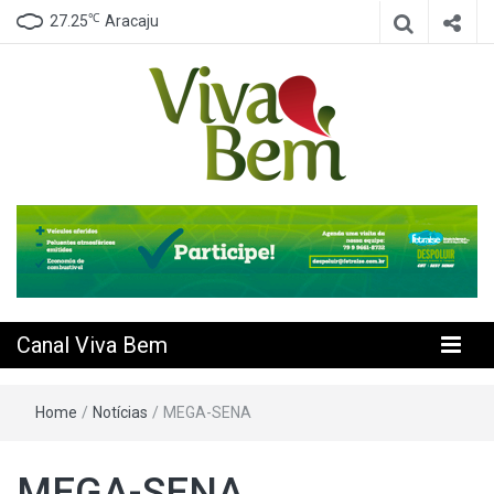
℃
27.25
Aracaju
Seu Canal de Saúde na Internet
Canal Viva
Bem
Canal Viva Bem
Home
/
Notícias
/
MEGA-SENA
MEGA-SENA