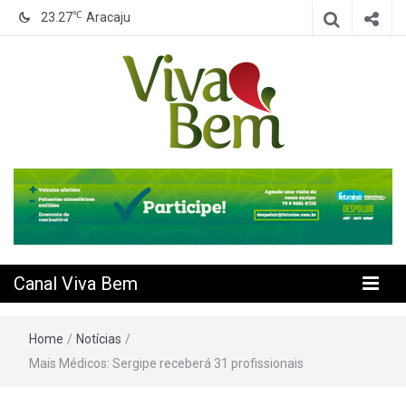
℃
23.27
Aracaju
Seu Canal de Saúde na Internet
Canal Viva
Bem
Canal Viva Bem
Home
/
Notícias
/
Mais Médicos: Sergipe receberá 31 profissionais