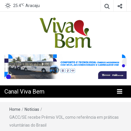
℃
25.4
Aracaju
Seu Canal de Saúde na Internet
Canal Viva
Bem
Canal Viva Bem
Home
/
Notícias
/
GACC/SE recebe Prêmio VOL, como referência em práticas
voluntárias do Brasil