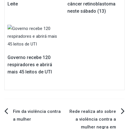
Leite
câncer retinoblastoma
neste sábado (13)
Governo recebe 120
respiradores e abrirá
mais 45 leitos de UTI
Navegação
Fim da violência contra
Rede realiza ato sobre
a mulher
a violência contra a
de
mulher negra em