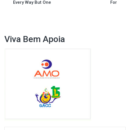
de
Every Way But One
For
Post
Viva Bem Apoia