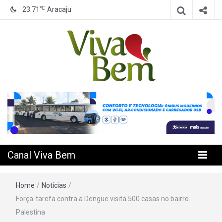
℃
23.71
Aracaju
Seu Canal de Saúde na Internet
Canal Viva
Bem
Canal Viva Bem
Home
/
Notícias
/
Força-tarefa contra a Dengue visita 500 casas no bairro
Palestina