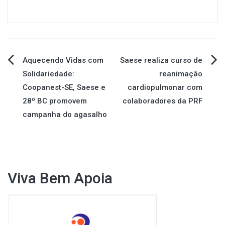
Navegação
Aquecendo Vidas com
Saese realiza curso de
Solidariedade:
reanimação
de
Coopanest-SE, Saese e
cardiopulmonar com
28º BC promovem
colaboradores da PRF
Post
campanha do agasalho
Viva Bem Apoia