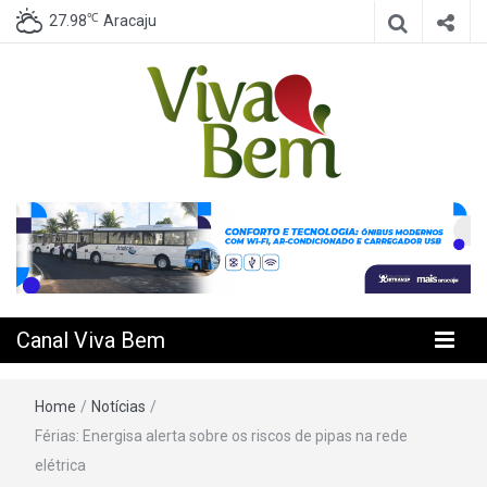
℃
27.98
Aracaju
Seu Canal de Saúde na Internet
Canal Viva
Bem
Canal Viva Bem
Home
/
Notícias
/
Férias: Energisa alerta sobre os riscos de pipas na rede
elétrica