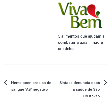
5 alimentos que ajudam a
combater a azia: limão é
um deles
Navegação
Hemolacen precisa de
Sintasa denuncia caos
sangue ‘AB’ negativo
na saúde de São
de
Cristóvão
Post