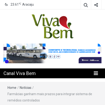
℃
23.61
Aracaju
Seu Canal de Saúde na Internet
Canal Viva
Bem
Canal Viva Bem
Home
/
Notícias
/
Farmácias ganham mais prazos para integrar sistema de
remédios controlados