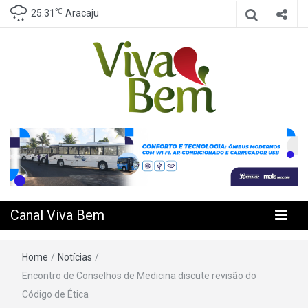
℃
25.31
Aracaju
Seu Canal de Saúde na Internet
Canal Viva
Bem
Canal Viva Bem
Home
/
Notícias
/
Encontro de Conselhos de Medicina discute revisão do
Código de Ética