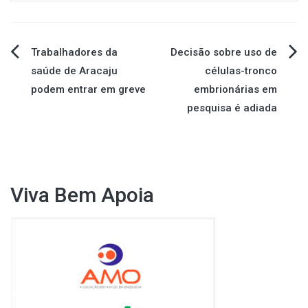
Navegação
Trabalhadores da
Decisão sobre uso de
saúde de Aracaju
células-tronco
de
podem entrar em greve
embrionárias em
pesquisa é adiada
Post
Viva Bem Apoia